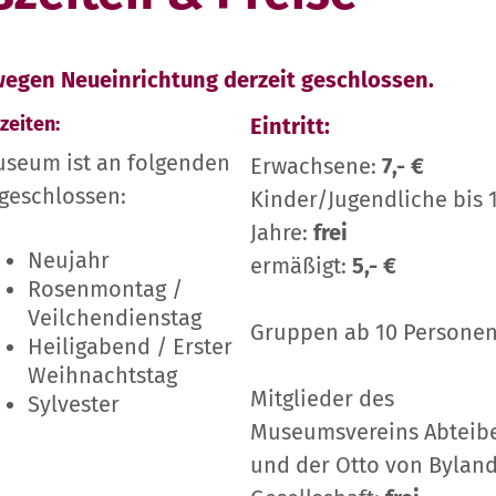
 wegen Neueinrichtung derzeit geschlossen.
zeiten:
Eintritt:
seum ist an folgenden
Erwachsene:
7,- €
geschlossen:
Kinder/Jugendliche bis 
Jahre:
frei
Neujahr
ermäßigt:
5,- €
Rosenmontag /
Veilchendienstag
Gruppen ab 10 Persone
Heiligabend / Erster
Weihnachtstag
Mitglieder des
Sylvester
Museumsvereins Abteib
und der Otto von Byland