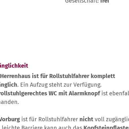
Gesellschaft:
frei
nglichkeit
Herrenhaus ist für Rollstuhlfahrer komplett
änglich
. Ein Aufzug steht zur Verfügung.
rollstuhlgerechtes WC mit Alarmknopf
ist ebenfal
handen.
Vorburg
ist für Rollstuhlfahrer
nicht
voll zugängli
 leichte Barriere kann auch das
Kopfsteinpflaste